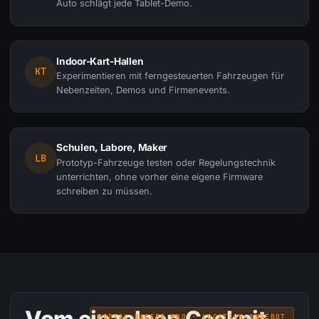
Auto schlägt jede Tablet-Demo.
Indoor-Kart-Hallen
KT
Experimentieren mit ferngesteuerten Fahrzeugen für
Nebenzeiten, Demos und Firmenevents.
Schulen, Labore, Maker
LB
Prototyp-Fahrzeuge testen oder Regelungstechnik
unterrichten, ohne vorher eine eigene Firmware
schreiben zu müssen.
Vom einzelnen Cockpit
PORTAL RACERS PRO · LOCATION-ANGEBOT