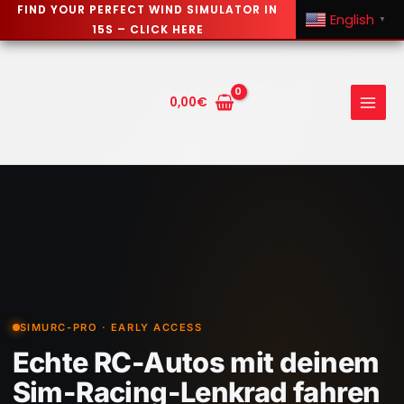
FIND YOUR PERFECT WIND SIMULATOR IN
English
▼
15S – CLICK HERE
Skip
to
content
0,00
€
SIMURC-PRO · EARLY ACCESS
Echte RC-Autos mit deinem
Sim-Racing-Lenkrad fahren